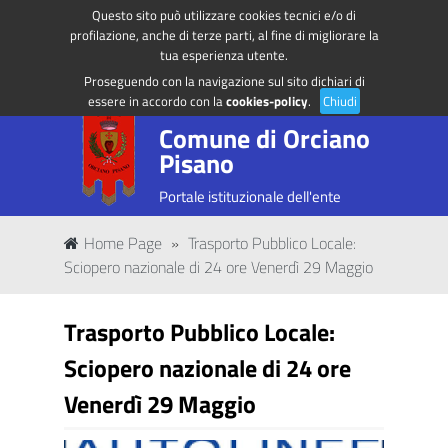
Questo sito può utilizzare cookies tecnici e/o di
Regione Toscana
Accedi ai servizi
profilazione, anche di terze parti, al fine di migliorare la
tua esperienza utente.
Proseguendo con la navigazione sul sito dichiari di
essere in accordo con la
cookies-policy
.
Chiudi
Comune di Orciano
Pisano
Portale istituzionale dell'ente
Home Page
»
Trasporto Pubblico Locale:
Sciopero nazionale di 24 ore Venerdì 29 Maggio
Trasporto Pubblico Locale:
Sciopero nazionale di 24 ore
Venerdì 29 Maggio