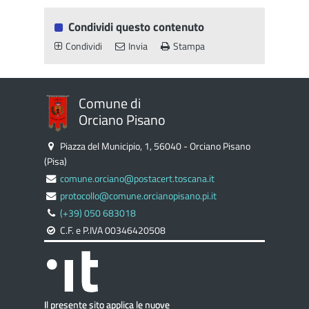
Condividi questo contenuto
Condividi
Invia
Stampa
Comune di
Orciano Pisano
Piazza del Municipio, 1, 56040 - Orciano Pisano
(Pisa)
comune.orciano@postacert.toscana.it
protocollo@comune.orcianopisano.pi.it
(+39) 050 683018
C.F. e P.IVA 00346420508