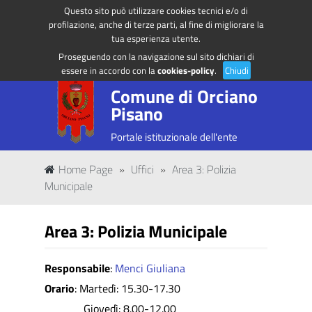
Questo sito può utilizzare cookies tecnici e/o di
Regione Toscana
Accedi ai servizi
profilazione, anche di terze parti, al fine di migliorare la
tua esperienza utente.
Proseguendo con la navigazione sul sito dichiari di
essere in accordo con la
cookies-policy
.
Chiudi
Comune di Orciano
Pisano
Portale istituzionale dell'ente
Home Page
»
Uffici
»
Area 3: Polizia
Municipale
Area 3: Polizia Municipale
Responsabile
:
Menci Giuliana
Orario
: Martedì: 15.30-17.30
Giovedì: 8.00-12.00