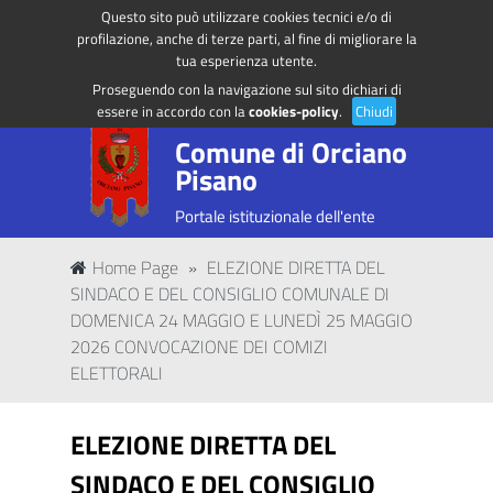
Questo sito può utilizzare cookies tecnici e/o di
Regione Toscana
Accedi ai servizi
profilazione, anche di terze parti, al fine di migliorare la
tua esperienza utente.
Proseguendo con la navigazione sul sito dichiari di
essere in accordo con la
cookies-policy
.
Chiudi
Comune di Orciano
Pisano
Portale istituzionale dell'ente
Home Page
»
ELEZIONE DIRETTA DEL
SINDACO E DEL CONSIGLIO COMUNALE DI
DOMENICA 24 MAGGIO E LUNEDÌ 25 MAGGIO
2026 CONVOCAZIONE DEI COMIZI
ELETTORALI
ELEZIONE DIRETTA DEL
SINDACO E DEL CONSIGLIO